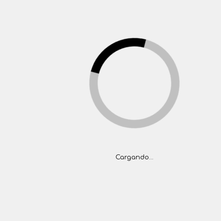
(+5411) 4777-1444
tasaciones@folger.com.ar
>
ventas@folger.com.ar
(5411) 4777-1444
INICIO
PROPIEDADES
BARRIOS PRIVADOS
CONTACTO
<
Inicio
Propiedades
Propiedades
Cargando...