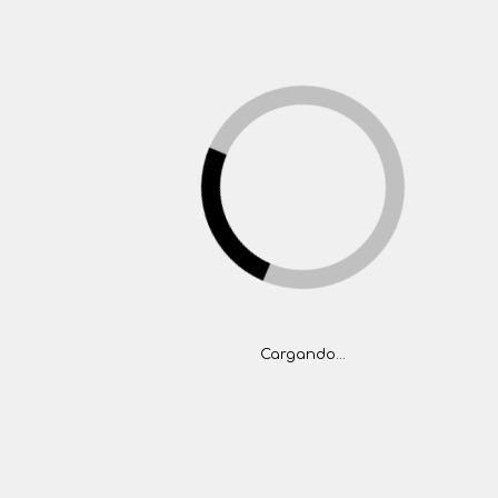
(+5411) 4777-1444
tasaciones@folger.com.ar
>
ventas@folger.com.ar
(5411) 4777-1444
INICIO
PROPIEDADES
BARRIOS PRIVADOS
CONTACTO
<
Inicio
Propiedades
Propiedades
Cargando...