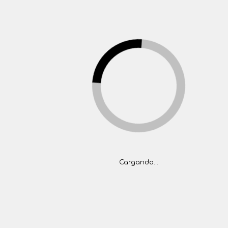
(+5411) 4777-1444
tasaciones@folger.com.ar
>
ventas@folger.com.ar
(5411) 4777-1444
INICIO
PROPIEDADES
BARRIOS PRIVADOS
CONTACTO
<
Inicio
Propiedades
Propiedades
Cargando...