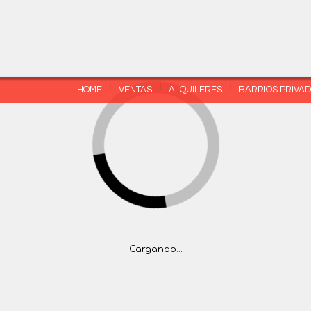
(5411) 4777-1444
HOME
VENTAS
ALQUILERES
BARRIOS PRIVA
Cargando...