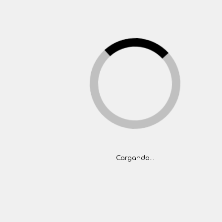
(+5411) 4777-1444
tasaciones@folger.com.ar
>
ventas@folger.com.ar
(5411) 4777-1444
INICIO
PROPIEDADES
BARRIOS PRIVADOS
CONTACTO
<
Inicio
Propiedades
Propiedades
Cargando...