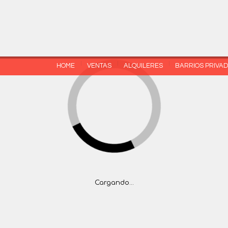
(5411) 4777-1444
HOME
VENTAS
ALQUILERES
BARRIOS PRIVA
Cargando...