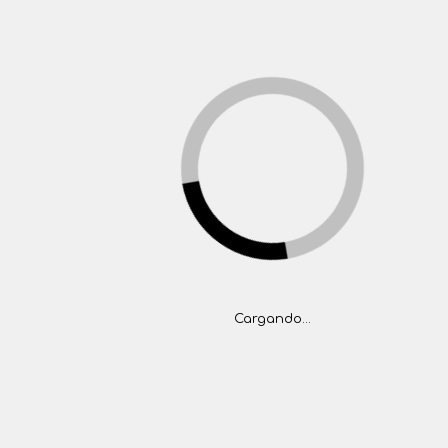
(+5411) 4777-1444
tasaciones@folger.com.ar
>
ventas@folger.com.ar
(5411) 4777-1444
INICIO
PROPIEDADES
BARRIOS PRIVADOS
CONTACTO
<
Inicio
Propiedades
Propiedades
Cargando...