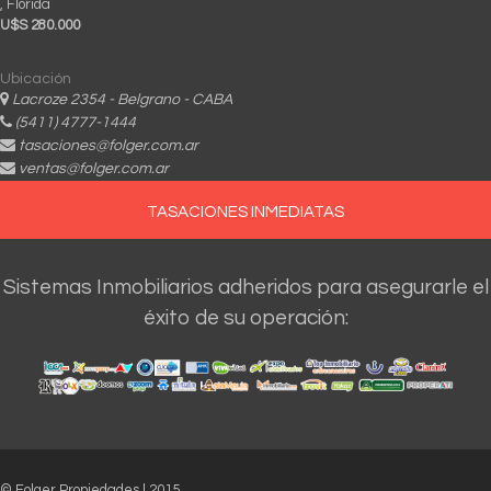
, Florida
U$S 280.000
Ubicación
Lacroze 2354 - Belgrano - CABA
(5411) 4777-1444
tasaciones@folger.com.ar
ventas@folger.com.ar
TASACIONES INMEDIATAS
Sistemas Inmobiliarios adheridos para asegurarle el
éxito de su operación:
© Folger Propiedades | 2015