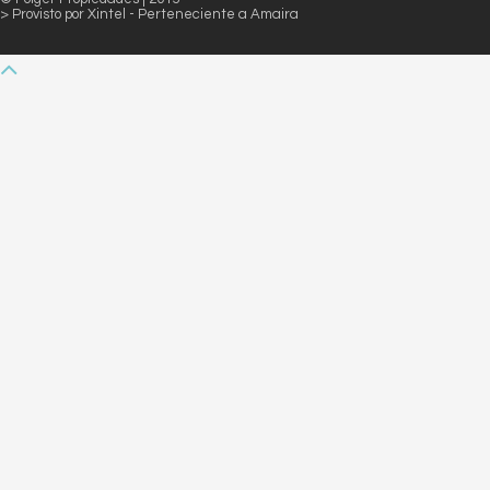
> Provisto por
Xintel
- Perteneciente a
Amaira