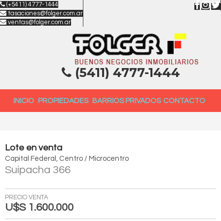
(+5411) 4777-1444
tasaciones@folger.com.ar
ventas@folger.com.ar
(5411) 4777-1444
INICIO
PROPIEDADES
BARRIOS PRIVADOS
CONTACTO
Lote
en
venta
Capital Federal
Centro / Microcentro
Suipacha 366
PRECIO VENTA
U$S 1.600.000