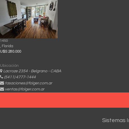
1450
, Florida
U$S 280.000
Ubicación
Lacroze 2354 - Belgrano - CABA
(5411) 4777-1444
tasaciones@folger.com.ar
ventas@folger.com.ar
Sistemas I