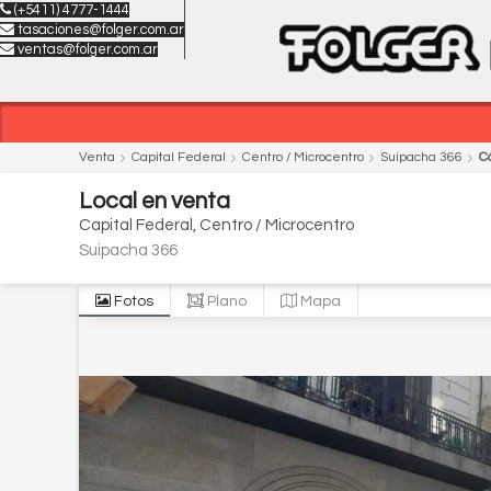
(+5411) 4777-1444
tasaciones@folger.com.ar
ventas@folger.com.ar
Venta
Capital Federal
Centro / Microcentro
Suipacha 366
C
Local
en
venta
Capital Federal
Centro / Microcentro
Suipacha 366
Fotos
Plano
Mapa