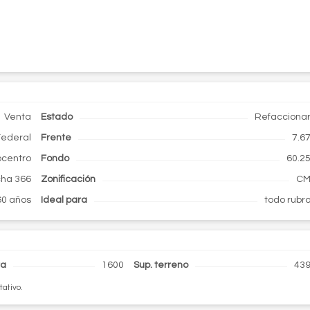
Venta
Estado
Refacciona
Federal
Frente
7.6
ocentro
Fondo
60.2
cha 366
Zonificación
C
60 años
Ideal para
todo rubr
ta
1600
Sup. terreno
43
tativo.