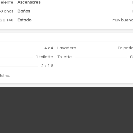
celente
Ascensores
60 años
Baños
$ 2.140
Estado
Muy buen
4 x 4
Lavadero
En pati
1 toilette
Toilette
S
2 x 1.6
tativo.