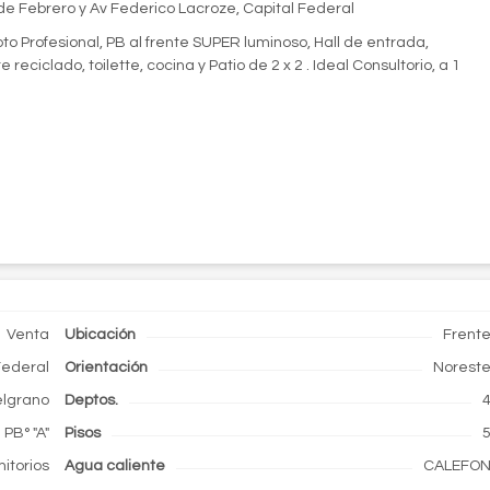
 Febrero y Av Federico Lacroze, Capital Federal
pto Profesional, PB al frente SUPER luminoso, Hall de entrada,
eciclado, toilette, cocina y Patio de 2 x 2 . Ideal Consultorio, a 1
Venta
Ubicación
Frent
Federal
Orientación
Norest
lgrano
Deptos.
PB° "A"
Pisos
itorios
Agua caliente
CALEFO