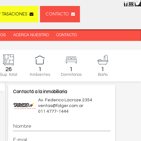
TASACIONES
CONTACTO
DOS
ACERCA NUESTRO
CONTACTO
26
1
1
1
Sup. total
Ambientes
Dormitorios
Baño
Contactá a la inmobiliaria
Av. Federico Lacroze 2354
ventas@folger.com.ar
011 4777-1444