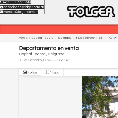
(+5411) 4777-1444
tasaciones@folger.com.ar
ventas@folger.com.ar
Venta
Capital Federal
Belgrano
3 De Febrero 1166
— PB° "A"
Departamento
en
venta
Capital Federal
Belgrano
3 De Febrero 1166
— PB° "A"
Fotos
Mapa