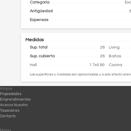
Categoría
Ex
Antigüedad
Expensas
Medidas
Sup. total
26
Living
Sup. cubierta
26
Baños
Hall
1.7x0.80
Cocina
Las superficies y medidas son aproximadas y a solo efecto orien
Atajos
Propiedades
Emprendimientos
Acerca Nuestro
Tasaciones
Contacto
Mapa