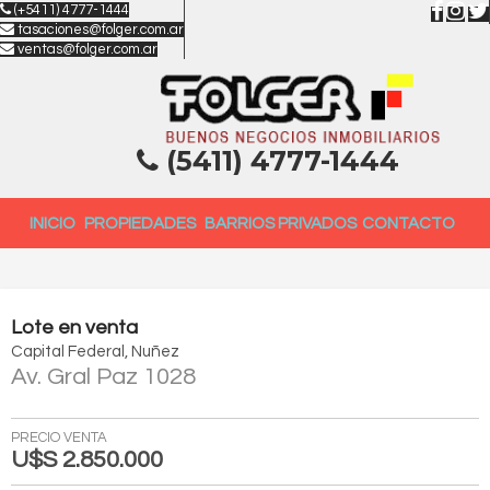
(+5411) 4777-1444
tasaciones@folger.com.ar
ventas@folger.com.ar
(5411) 4777-1444
INICIO
PROPIEDADES
BARRIOS PRIVADOS
CONTACTO
Lote
en
venta
Capital Federal
Nuñez
Av. Gral Paz 1028
PRECIO VENTA
U$S 2.850.000