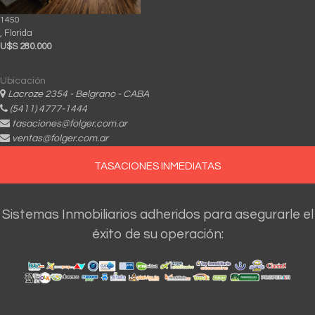
1450
, Florida
U$S 280.000
Ubicación
Lacroze 2354 - Belgrano - CABA
(5411) 4777-1444
tasaciones@folger.com.ar
ventas@folger.com.ar
TASACIONES INMEDIATAS
Sistemas Inmobiliarios adheridos para asegurarle el
éxito de su operación: