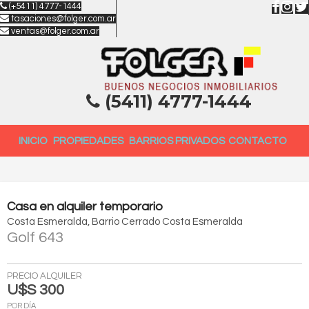
(+5411) 4777-1444
tasaciones@folger.com.ar
ventas@folger.com.ar
(5411) 4777-1444
INICIO
PROPIEDADES
BARRIOS PRIVADOS
CONTACTO
Casa
en
alquiler temporario
Costa Esmeralda
Barrio Cerrado Costa Esmeralda
Golf 643
PRECIO ALQUILER
U$S 300
POR DÍA