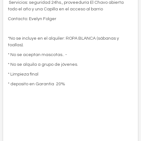
 Servicios: seguridad 24hs., proveeduría El Chavo abierta
todo el año y una Capilla en el acceso al barrio
Contacto: Evelyn Folger
*No se incluye en el alquiler: ROPA BLANCA (sábanas y
toallas).
* No se aceptan mascotas.. -
* No se alquila a grupo de jóvenes.
* Limpieza final
* deposito en Garantia 20%