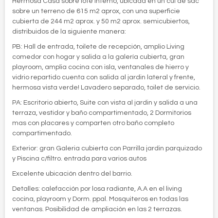
Hermosa Casa sobre lote interno, ubicada en un cul de sac
sobre un terreno de 615 m2 aprox, con una superficie
cubierta de 244 m2 aprox. y 50 m2 aprox. semicubiertos,
distribuidos de la siguiente manera:
PB: Hall de entrada, toilete de recepción, amplio Living
comedor con hogar y salida a la galería cubierta, gran
playroom, amplia cocina con isla, ventanales de hierro y
vidrio repartido cuenta con salida al jardin lateral y frente,
hermosa vista verde! Lavadero separado, toilet de servicio.
PA: Escritorio abierto, Suite con vista al jardin y salida a una
terraza, vestidor y baño compartimentado, 2 Dormitorios
mas con placares y comparten otro baño completo
compartimentado.
Exterior: gran Galeria cubierta con Parrilla jardin parquizado
y Piscina c/filtro. entrada para varios autos
Excelente ubicación dentro del barrio.
Detalles: calefacción por losa radiante, A.A en el living
cocina, playroom y Dorm. ppal. Mosquiteros en todas las
ventanas. Posibilidad de ampliación en las 2 terrazas.