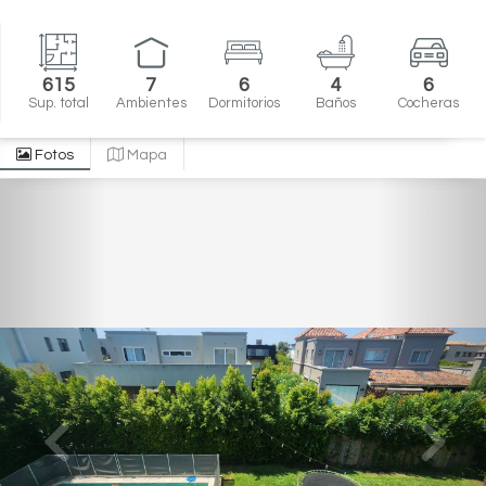
615
7
6
4
6
Sup. total
Ambientes
Dormitorios
Baños
Cocheras
Fotos
Mapa