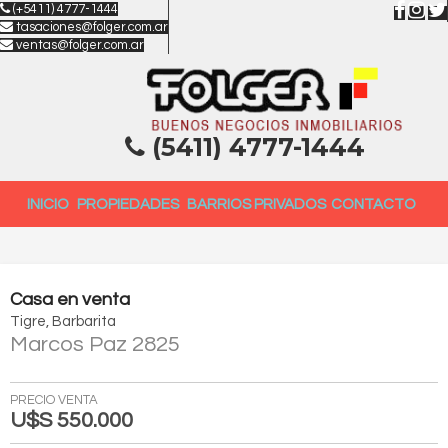
(+5411) 4777-1444
tasaciones@folger.com.ar
ventas@folger.com.ar
(5411) 4777-1444
INICIO
PROPIEDADES
BARRIOS PRIVADOS
CONTACTO
Casa
en
venta
Tigre
Barbarita
Marcos Paz 2825
PRECIO VENTA
U$S 550.000