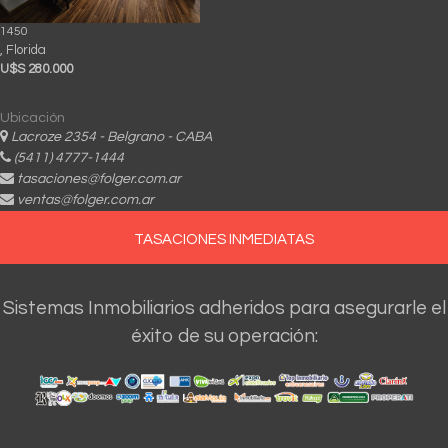
1450
, Florida
U$S 280.000
Ubicación
Lacroze 2354 - Belgrano - CABA
(5411) 4777-1444
tasaciones@folger.com.ar
ventas@folger.com.ar
TASACIONES INMEDIATAS
Sistemas Inmobiliarios adheridos para asegurarle el
éxito de su operación: