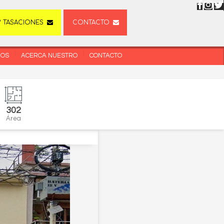
TASACIONES
CONTACTO
DOS
ACERCA NUESTRO
CONTACTO
302
Área