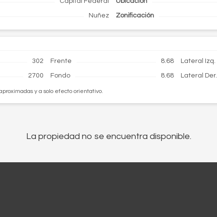
Capital Federal
Ubicación
Nuñez
Zonificación
302
Frente
8.68
Lateral Izq.
2700
Fondo
8.68
Lateral Der
aproximadas y a solo efecto orientativo.
La propiedad no se encuentra disponible.