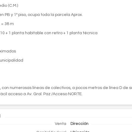
dio (C.M.)
 en PB y 1º piso, ocupa toda la parcela Aprox.
m = 38 m
10 + 1 planta habitable con retiro + 1 planta técnica
oximados
unicipalidad
 con numerosas líneas de colectivos, a pocos metros de línea D de s
 fácil acceso a Av. Gral. Paz /Acceso NORTE.
d
Venta
Dirección