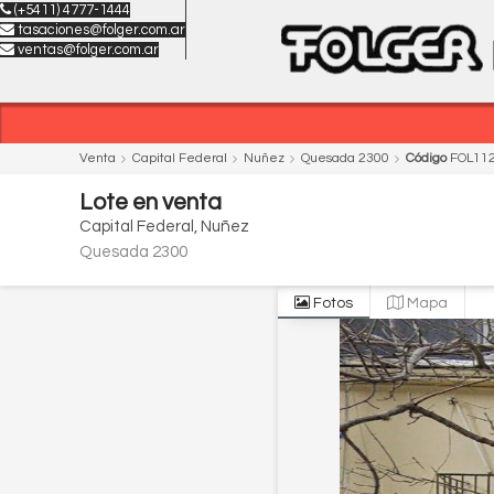
(+5411) 4777-1444
tasaciones@folger.com.ar
ventas@folger.com.ar
Venta
Capital Federal
Nuñez
Quesada 2300
Código
FOL11
Lote
en
venta
Capital Federal
Nuñez
Quesada 2300
Fotos
Mapa