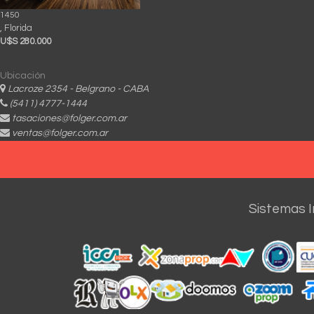
1450
, Florida
U$S 280.000
Ubicación
Lacroze 2354 - Belgrano - CABA
(5411) 4777-1444
tasaciones@folger.com.ar
ventas@folger.com.ar
Sistemas I