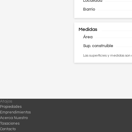
Localidad
Barrio
Medidas
Área
Sup. construible
Las superficies y medidas son 
Atajos
Propiedades
Emprendimientos
Acerca Nuestro
Tasaciones
Contacto