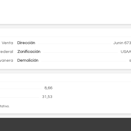
Venta
Dirección
Junin 67
Federal
Zonificación
USA
vanera
Demolición
8,66
31,53
tativo.