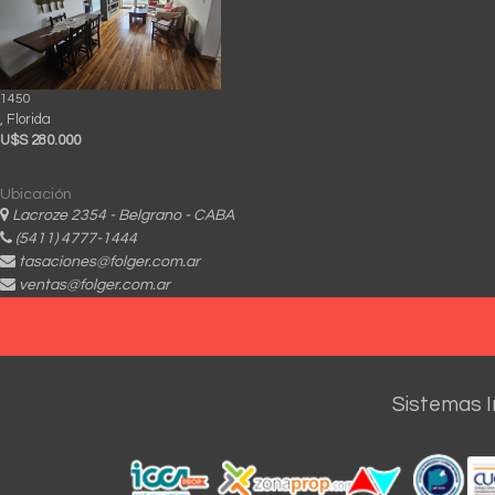
1450
, Florida
U$S 280.000
Ubicación
Lacroze 2354 - Belgrano - CABA
(5411) 4777-1444
tasaciones@folger.com.ar
ventas@folger.com.ar
Sistemas I