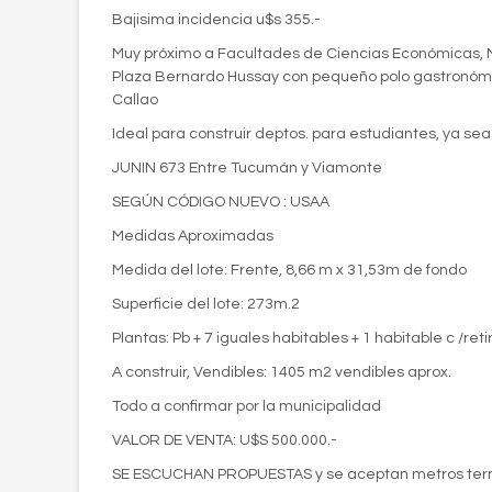
Bajisima incidencia u$s 355.-
Muy próximo a Facultades de Ciencias Económicas, Med
Plaza Bernardo Hussay con pequeño polo gastronómico
Callao
Ideal para construir deptos. para estudiantes, ya sea
JUNIN 673 Entre Tucumán y Viamonte
SEGÚN CÓDIGO NUEVO : USAA
Medidas Aproximadas
Medida del lote: Frente, 8,66 m x 31,53m de fondo
Superficie del lote: 273m.2
Plantas: Pb + 7 iguales habitables + 1 habitable c /retir
A construir, Vendibles: 1405 m2 vendibles aprox.
Todo a confirmar por la municipalidad
VALOR DE VENTA: U$S 500.000.-
SE ESCUCHAN PROPUESTAS y se aceptan metros term