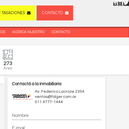
TASACIONES
CONTACTO
DOS
ACERCA NUESTRO
CONTACTO
273
Área
Contactá a la inmobiliaria
Av. Federico Lacroze 2354
ventas@folger.com.ar
011 4777-1444