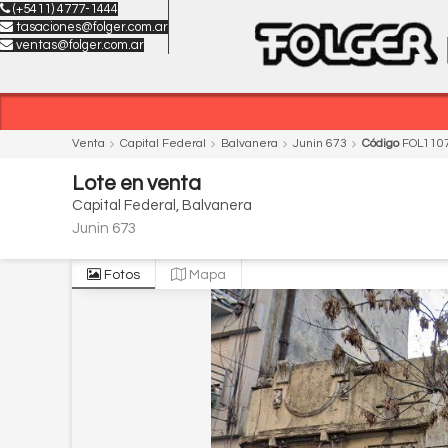
(+5411) 4777-1444
tasaciones@folger.com.ar
ventas@folger.com.ar
Venta
Capital Federal
Balvanera
Junin 673
Código
FOL110
Lote
en
venta
Capital Federal
Balvanera
Junin 673
Fotos
Mapa