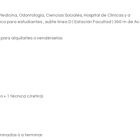
icina, Odontología, Ciencias Sociales, Hospital de Clínicas y a
 para estudiantes , subte linea D ( Estación Facultad ) 300 m de Av.
 para alquilarles o vendérselos.
o + 1 técnica c/retiro)
inados ó a terminar