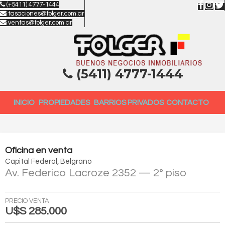
(+5411) 4777-1444
tasaciones@folger.com.ar
ventas@folger.com.ar
(5411) 4777-1444
INICIO
PROPIEDADES
BARRIOS PRIVADOS
CONTACTO
Oficina
en
venta
Capital Federal
Belgrano
Av. Federico Lacroze 2352
— 2° piso
PRECIO VENTA
U$S 285.000