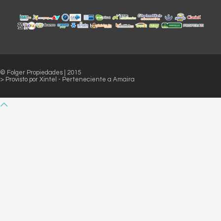
© Folger Propiedades | 2015
> Provisto por
Xintel
- Perteneciente a
Amaira